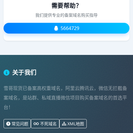
需要帮助？
我们提供专业的备案域名购买指导
5664729
关于我们
雪哥现货已备案高权重域名，阿里云腾讯云，微信无拦截备
案域名，是站群、私域直播微信项目购买备案域名的首选平
台！
常见问题
不死域名
XML地图