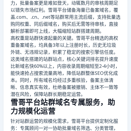
力，批量备案更是难如登天，动辄数月的审核周期足
以错失市场红利。雪哥平台储备海量已备案域名，覆
盖.com、.cn、.net等站群常用主流后缀，支持批量选
购同权重、同后缀域名，购买后无需等待审核，直接
解析部署即可上线，大幅缩短站群搭建周期。
高权重是站群快速起量的关键。雪哥平台精选的高权
重备案域名，均具备3年以上注册时长，历史无垃圾
外链、无违规记录，积累了稳定的搜索引擎信任度。
这类域名搭建的站群站点，核心关键词排名提升速度
比新域名快60%以上，内容收录周期缩短至2-4小时，
能快速抢占搜索流量高地，降低站群整体SEO优化成
本。同时，所有域名均经过多重核验，备案主体清
晰、信息真实有效，杜绝备案被撤销、主体不一致等
潜在风险，保障站群长期稳定运营。
雪哥平台站群域名专属服务，助
力规模化运营
针对站群运营的规模化需求，雪哥平台提供定制化服
务：专属顾问一对一协助批量域名筛选、分类管理，