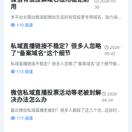
2026-05-
用
30
本平台长期出租适配微信生态的有偿投票专用域名，助力各类投票活动高效落地。 所有域名均经过严格检测，确保能稳定兼容微信环境，避免出现链接拦截、无法访问等问题，让投票活动在微信内顺畅传播，轻松触达目...
110 阅读
私域直播链接不稳定？很多人忽略
2026-
了“备案域名”这个细节
05-02
私域直播链接不稳定？很多人忽略了“备案域名”这个细节做私域直播，有一个很容易被忽略的问题：👉 为什么同样的内容，有的人能稳定跑，有的人总出问题？很多人第一反应是：内容问题话术问题但实际情况往往不是这样...
113 阅读
微信私域直播投票活动等老被封解
2026-
决办法怎么办
04-24
最近微信私域直播老被封？很多人都踩了这几个坑…这段时间，不少做私域直播的朋友都在吐槽一个问题：直播间刚起量，链接就挂了；用户还没进来，域名就被封。尤其是做带货、课程转化、灰度行业的，基本都遇到过这种情...
117 阅读