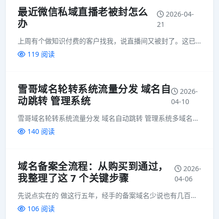
最近微信私域直播老被封怎么
2026-04-
办
21
上周有个做知识付费的客户找我，说直播间又被封了。这已经是他这个月第三次被封了。每次都是直播到一半，正讲到高潮，学员反馈链接红了，进不去。一晚上损失几万块不说，口碑也砸了。他问我："是不是微信...
119 阅读
雪哥域名轮转系统流量分发 域名自
2026-
动跳转 管理系统
04-10
雪哥域名轮转系统流量分发 域名自动跳转 管理系统多域名智能轮转 · 访问自动均衡 · 超限自动切换直播域名老是被封？ &nbs...
140 阅读
域名备案全流程：从购买到通过，
2026-
我整理了这 7 个关键步骤
04-06
先说点实在的 做这行五年，经手的备案域名少说也有几百个。经常有人问我：雪哥，备案域名到底怎么选？流程复杂吗？会不会踩坑？ 今天就花点时间，把整个流程捋一遍。不说虚的，只讲实操。 第一步：选域名是基础...
106 阅读