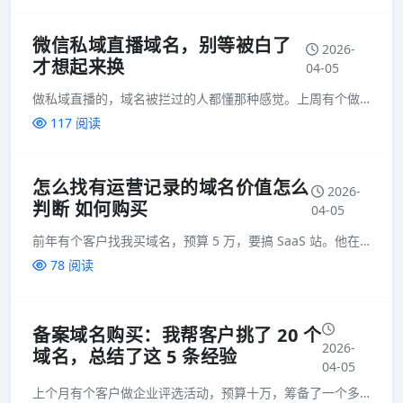
微信私域直播域名，别等被白了
2026-
才想起来换
04-05
做私域直播的，域名被拦过的人都懂那种感觉。上周有个做知识付费的客户，直播间进了两千多人，正讲到高潮，链接红了。观众打不开，订单付不了款，当场损失好几万。后来找我，说能不能解封。我说救不了，换个域名吧。...
117 阅读
怎么找有运营记录的域名价值怎么
2026-
判断 如何购买
04-05
前年有个客户找我买域名，预算 5 万，要搞 SaaS 站。他在市场上看了两个：一个 2015 年注册的，8000 块，空了四年；另一个 2017 年注册的，3 万 5，一直做企业博客。他问我选哪个，我...
78 阅读
备案域名购买：我帮客户挑了 20 个
2026-
域名，总结了这 5 条经验
04-05
上个月有个客户做企业评选活动，预算十万，筹备了一个多月，投票链接上线第一天就在微信里红了。两千多参与者打不开，差点不给我尾款。帮他换了域名，十分钟后恢复正常。这种事我见过太多了。干了五年微信投票这一行...