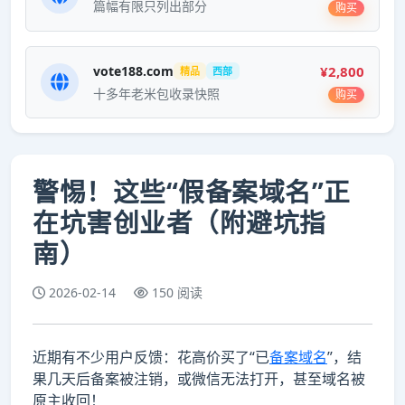
篇幅有限只列出部分
购买
¥2,800
vote188.com
精品
西部
十多年老米包收录快照
购买
警惕！这些“假备案域名”正
在坑害创业者（附避坑指
南）
2026-02-14
150 阅读
近期有不少用户反馈：花高价买了“已
备案域名
”，结
果几天后备案被注销，或微信无法打开，甚至域名被
原主收回！