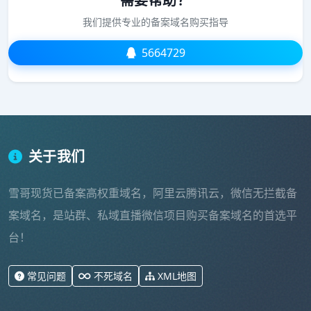
需要帮助？
我们提供专业的备案域名购买指导
5664729
关于我们
雪哥现货已备案高权重域名，阿里云腾讯云，微信无拦截备
案域名，是站群、私域直播微信项目购买备案域名的首选平
台！
常见问题
不死域名
XML地图