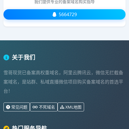
我们提供专业的备案域名购买指导
5664729
关于我们
雪哥现货已备案高权重域名，阿里云腾讯云，微信无拦截备
案域名，是站群、私域直播微信项目购买备案域名的首选平
台！
常见问题
不死域名
XML地图
热门服务导航