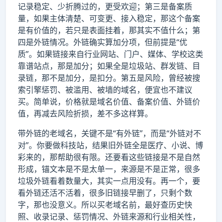
记录稳定、少折腾过的，更受欢迎；第三是备案质
量，如果主体清楚、可变更、接入稳定，那这个备案
是有价值的，若只是表面挂着，那其实不值什么；第
四是外链情况。外链确实算加分项，但前提是“优
质”。如果链接来自行业网站、门户、媒体、学校这类
靠谱站点，那是加分；如果全是垃圾站、群发链、目
录链，那不是加分，是扣分。第五是风险，曾经被搜
索引擎惩罚、被滥用、被墙的域名，便宜也不建议
买。简单说，价格就是域名价值、备案价值、外链价
值，再减去风险折损，差不多这样算。
带外链的老域名，关键不是“有外链”，而是“外链对不
对”。你要做科技站，结果旧外链全是医疗、小说、博
彩来的，那帮助很有限。还要看这些链接是不是自然
形成，锚文本是不是太单一，来源是不是正常，很多
垃圾外链看着数量大，其实一点用没有。再一个，要
看外链还活不活着，很多旧链接早删了，只剩个数
字，那也没意义。所以买老域名前，最好查历史快
照、收录记录、惩罚情况、外链来源和行业相关性，