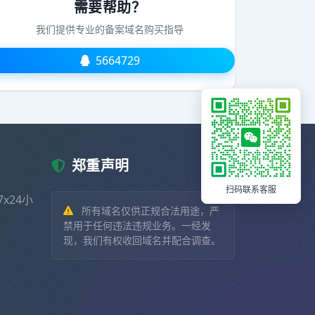
需要帮助？
我们提供专业的备案域名购买指导
5664729
郑重声明
扫码联系客服
x24小
所有域名仅供正规合法用途，严
禁用于任何违法违规业务。一经发
现，我们有权收回域名并配合调查。