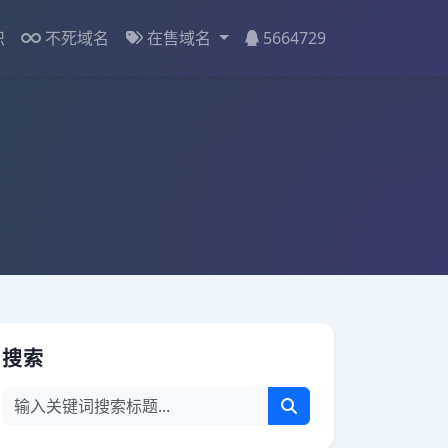
识
不死域名
在售域名
5664729
搜索