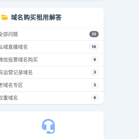
域名购买租用解答
全部问题
50
私域直播域名
10
微信投票域名购买
6
有运营记录域名
3
老域名专区
3
权重域名
6